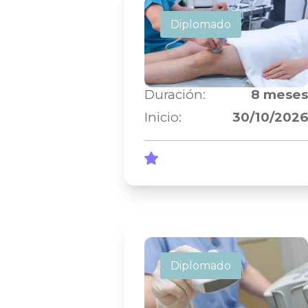
Diplomado Doppler
Diplomado
Vascular Periférico
(Arg)
Duración:
8
meses
Inicio:
30/10/2026
Diplomado de
Diplomado
ecografía general