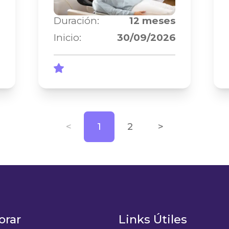
Duración:
12
meses
Inicio:
30/09/2026
<
1
2
>
orar
Links Útiles