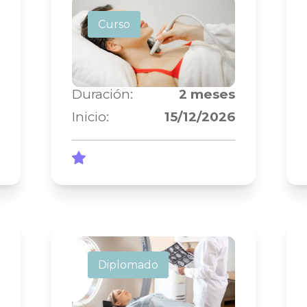
Curso de Ecografía
Curso
de Tiroides paso a
paso Arg
Duración:
2
meses
Inicio:
15/12/2026
Diplomado de
Diplomado
Tomografía
Computada